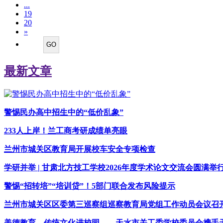
...
19
20
»
最新文章
警惕民办高中招生中的“低价乱象”
233人上岸！兰工商考研成绩单亮眼
兰州市城关区教育局开展校车安全专项检查
学研并举 | 甘肃北方技工学校2026年度学术论文交流会圆满举
警惕“招转培”“培训贷”！5部门联合发布风险提示
兰州市城关区区委第三巡察组巡察教育局党组工作动员会议召
美德教育、传统文化进校园——天水市关工委学校委员会携手