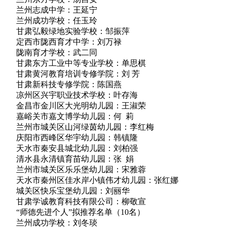
兰州志成中学：王延宁
兰州成功学校：任玉玲
甘肃弘毅绿地实验学校：邹振萍
定西市陇西育才中学：刘万禄
陇南育才学校：武二同
甘肃东方工业中等专业学校：单思棋
甘肃黄河教育培训专修学院：刘 芳
甘肃新科技专修学院：陈国燕
凉州区兴宇职业技术学校：叶存海
金昌市金川区大光明幼儿园：王淑荣
嘉峪关市嘉文博学幼儿园：何 莉
兰州市城关区山河绿茵幼儿园：李红梅
庆阳市西峰区华宇幼儿园：韩镇隆
天水市秦安县城北幼儿园：刘柏强
清水县永清镇育苗幼儿园：张 娟
兰州市城关区乐乐堡幼儿园：宋雅蓉
天水市秦州区佳水岸小镇伟才幼儿园：张红娜
城关区快乐宝堡幼儿园：刘丽华
甘肃学诚教育科技有限公司：柳敬宣
“师德先进个人”拟推荐名单（10名）
兰州成功学校：刘冬琰