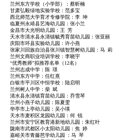
兰州东方学校（小学部）：蔡昕楠
甘肃弘毅绿地实验学校：范多宝
西北师范大学育才专修学院：李 坤
临夏州永靖县艺海幼儿园：张小兰
金昌市大光明幼儿园：王 芳
天水市清水县永清镇毓秀育苗幼儿园：张亚丽
庆阳市环县实验幼儿园：许小燕
张家川回族自治县张川镇智慧树幼儿园：马 莉
兰州文商职业培训学校：李晓宇
“优秀教师”拟推荐名单（12名）
兰州志成中学：陈 璟
兰州东方中学：任红熹
白银市平川区中恒学校：陆启明
兰州树人中学：柴 斌
清水县永清镇育苗幼儿园：乔雪琴
兰州小燕子幼儿园：陈夏雯
华亭市上亭幼儿园：吴小瑛
天水市麦积区龙园幼儿园：何 锐
兰州市安宁区教育港新地幼儿园：朱红叶
陇南市武都区小太阳幼儿园：焦 婷
嘉峪关市青藤芭学幼儿园 ：马 琴