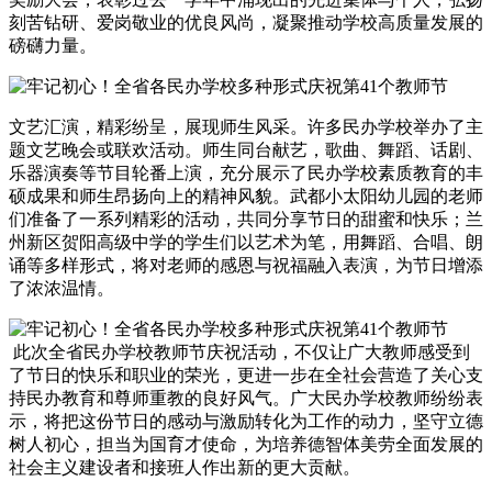
刻苦钻研、爱岗敬业的优良风尚，凝聚推动学校高质量发展的
磅礴力量。
文艺汇演，精彩纷呈，展现师生风采。许多民办学校举办了主
题文艺晚会或联欢活动。师生同台献艺，歌曲、舞蹈、话剧、
乐器演奏等节目轮番上演，充分展示了民办学校素质教育的丰
硕成果和师生昂扬向上的精神风貌。武都小太阳幼儿园的老师
们准备了一系列精彩的活动，共同分享节日的甜蜜和快乐；兰
州新区贺阳高级中学的学生们以艺术为笔，用舞蹈、合唱、朗
诵等多样形式，将对老师的感恩与祝福融入表演，为节日增添
了浓浓温情。
此次全省民办学校教师节庆祝活动，不仅让广大教师感受到
了节日的快乐和职业的荣光，更进一步在全社会营造了关心支
持民办教育和尊师重教的良好风气。广大民办学校教师纷纷表
示，将把这份节日的感动与激励转化为工作的动力，坚守立德
树人初心，担当为国育才使命，为培养德智体美劳全面发展的
社会主义建设者和接班人作出新的更大贡献。