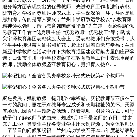
教师节表彰大会，对过去一学年在教育教学、科研创新、管理
服务等方面表现突出的优秀教师、先进教育工作者进行表彰。
陇南育才学校的尊师拜师仪式上，学生深深的一拜，拜的是师
恩如海，传的是育人薪火；兰州市学府致远学校以“以教育家
精神铸魂强师，谱写教育强国建设华章”为主题，表彰奖励“优
秀教育工作者”“优秀班主任”“优秀教师”“优秀校工”等；武威
兴宇泽教育集团表彰奖励大会上，受表彰教师们身披绶带，从
学生手中接过荣誉证书和鲜花，脸上洋溢着自豪与幸福；兰州
新亚中学教师在活动中许下为教育强国建设贡献力量的庄严承
诺；白银市平川中恒学校表彰了在教育教学工作中表现卓越的
教师，激励全体教师坚守教育初心，勇担育人使命......
聚焦发展，赋能教师，提升职业幸福感。庆祝教师节不仅在于
一时的慰问，更在于对教师专业成长和长期福祉的关怀。天添
实验幼儿园通过主题教育活动，以看视频、图片的方式，引导
孩子们了解教师节的由来，知道9月10日是老师的节日；甘肃
东方工业中等专业学校各专业学生用录制视频，为全体教师送
上了节日的问候和祝福；兰州成功学校召开2025年度总结表彰
奖励大会，表彰过去一学年中涌现出的先进集体与个人，弘扬