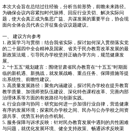
本次大会旨在总结过往经验，分析当前形势，前瞻未来路径。
为确保会议内容紧扣时代脉搏、回应行业关切、解决实际问
题，使大会真正成为集思广益、共谋发展的重要平台，协会现
面向全体会员代表公开征集会议议题建议。
一、 建议方向参考
1. 政策学习与贯彻：结合我省实际，探讨如何深入贯彻落实党
的二十届四中全会精神及国家、省关于民办教育改革发展的最
新政策法规，引导民办学校坚持正确办学方向，规范健康发
展。
2. “十五五”规划建言：围绕甘肃省民办教育在“十五五”时期面
临的新机遇、新挑战，就发展战略、重点任务、保障措施等提
出系统性、前瞻性建议。
3. 高质量发展路径：聚焦内涵建设，探讨民办学校在提升教育
教学质量、加强师资队伍建设、深化特色课程改革、完善内部
治理体系等方面的有效路径与创新实践。
4. 行业自律与协同：研究如何进一步加强行业自律，营造健康
有序的发展环境；探索民办学校之间、民办与公办学校之间资
源共享、优势互补的合作机制。
5. 服务保障与诉求反映：针对民办教育发展中遇到的共性困难
与问题，就优化发展环境、健全支持政策、畅通诉求反映渠