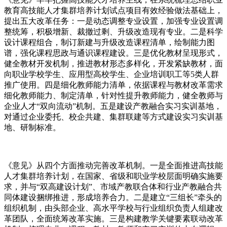
教育高技能人才集群培养计划试点项目有效经验做法基础上，
提出五大改革任务：一是动态调整专业设置，加强专业设置调
整统筹，积极增新、裁撤过剩、升级改造现有专业。二是科学
设计课程组合，制订新建与升级改造课程清单，绘制能力图
谱，强化课程思政与通识课程建设。三是优化教材呈现形式，
健全教材开发机制，推进教材形态多样化，开发紧缺教材，面
向职业学校学生、应用型高校学生、企业培训职工等5类人群
推广使用。四是细化教师能力清单，依据课程与教材改革需求
细化教师能力、制定清单，针对性提升教师能力，健全教师与
企业人才“双向流动”机制。五是建设产教融合实习实训基地，
对通过企业委托、校企共建、集群联建等方式建设实习实训基
地、研制标准。
《意见》从四个方面推动完善改革机制。一是全面推进高技能
人才集群培养计划，在国家、省级和职业学校层面明确实施要
求，并与“双高建设计划”、市域产教联合体和行业产教融合共
同体建设捆绑推进，形成培养合力。二是建立“三组长”牵头的
组织机制，由头部企业、高水平学校与行业组织负责人组建改
革团队，全面统筹改革实施。三是构建教学关键要素联动改革