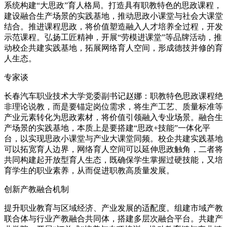
系统构建“大思政”育人格局。打造具有职教特色的思政课程，
建设融合生产场景的实践基地，推动思政小课堂与社会大课堂
结合。推进课程思政，将价值塑造融入人才培养全过程，开发
示范课程。弘扬工匠精神，开展“劳模进课堂”等品牌活动，推
动校企共建实践基地，拓展网络育人空间，形成德技并修的育
人生态。
专家谈
长春汽车职业技术大学党委副书记赵娜：职教特色思政课程绝
非理论说教，而是要锚定岗位需求，将生产工艺、质量标准等
产业元素转化为思政素材，将价值引领融入专业场景。融合生
产场景的实践基地，本质上是要搭建“思政+技能”一体化平
台，以实现思政小课堂与产业大课堂同频。校企共建实践基地
可以拓宽育人边界，网络育人空间可以延伸思政触角，二者将
共同构建起开放型育人生态，既确保学生掌握过硬技能，又培
育学生的职业素养，从而促进职教高质量发展。
创新产教融合机制
提升职业教育与区域经济、产业发展的适配度。组建市域产教
联合体与行业产教融合共同体，搭建多层次融合平台。共建产