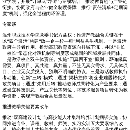
业学院，开展“订单式”培养与专项培训，推动教育链与产业链
衔接。协同政府与企业健全制度保障，推行“责任清单+定期调
度”机制，强化全过程闭环管理。
专家谈
温州职业技术学院党委书记方益权：推进产教融合关键在于
以“四个激活”构建“政—企—校—师”利益共生机制。一是激活
政府主导者作用。推动高职教育资源向县域下沉，并以“县长
—校长”常态化对话机制等制度形成稳固的区域发展共同体。
二是激活校企双主体责任。实施“四真四不签”原则，即确保真
需要、真项目、真共建、真共赢，不签无真实需求、无具体项
目、企业无实质投入、预期不明确的协议。三是激活教师执行
者动能。创新“三转”模式，通过“揭榜挂帅”将企业难题转化为
攻关项目；通过“先用后转”推动教师成果转化为产业要素；通
过设立科技副总、产业院长等岗位，将技术服务项目转化为教
学资源，实现产教融合高质量发展。
推进教学关键要素改革
推动“双高建设计划”与高技能人才集群培养计划捆绑实施，协
同推进专业、课程、教材、师资、实习实训五大要素综合改
革。校企共制人才培养方案，动态优化专业设置。升级课程内