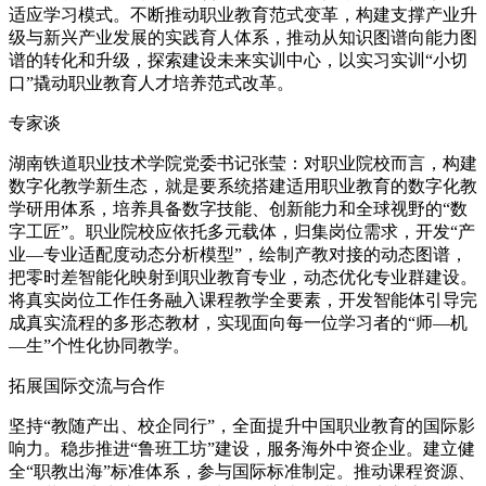
适应学习模式。不断推动职业教育范式变革，构建支撑产业升
级与新兴产业发展的实践育人体系，推动从知识图谱向能力图
谱的转化和升级，探索建设未来实训中心，以实习实训“小切
口”撬动职业教育人才培养范式改革。
专家谈
湖南铁道职业技术学院党委书记张莹：对职业院校而言，构建
数字化教学新生态，就是要系统搭建适用职业教育的数字化教
学研用体系，培养具备数字技能、创新能力和全球视野的“数
字工匠”。职业院校应依托多元载体，归集岗位需求，开发“产
业—专业适配度动态分析模型”，绘制产教对接的动态图谱，
把零时差智能化映射到职业教育专业，动态优化专业群建设。
将真实岗位工作任务融入课程教学全要素，开发智能体引导完
成真实流程的多形态教材，实现面向每一位学习者的“师—机
—生”个性化协同教学。
拓展国际交流与合作
坚持“教随产出、校企同行”，全面提升中国职业教育的国际影
响力。稳步推进“鲁班工坊”建设，服务海外中资企业。建立健
全“职教出海”标准体系，参与国际标准制定。推动课程资源、