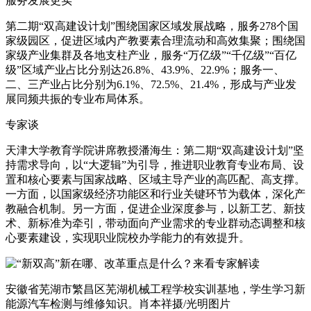
服务发展更实
第二期“双高建设计划”围绕国家区域发展战略，服务278个国
家级园区，促进区域内产教要素合理流动和高效集聚；围绕国
家级产业集群及各地支柱产业，服务“万亿级”“千亿级”“百亿
级”区域产业占比分别达26.8%、43.9%、22.9%；服务一、
二、三产业占比分别为6.1%、72.5%、21.4%，形成与产业发
展同频共振的专业布局体系。
专家谈
天津大学教育学院讲席教授潘海生：第二期“双高建设计划”坚
持需求导向，以“大逻辑”为引导，推进职业教育专业布局、设
置和核心要素与国家战略、区域主导产业的高匹配、高支撑。
一方面，以国家级经济功能区和行业关键环节为载体，深化产
教融合机制。另一方面，促进企业深度参与，以新工艺、新技
术、新标准为牵引，带动面向产业需求的专业群动态调整和核
心要素建设，实现职业院校办学能力的有效提升。
安徽省芜湖市繁昌区芜湖机械工程学校实训基地，学生学习新
能源汽车检测与维修知识。肖本祥摄/光明图片