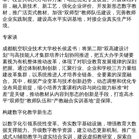
容，融入新技术、新工艺，强化企业评价。开发新形态数字教
材，推广活页式教材。加强“双师型”教师队伍建设，完善教师
企业实践制度。建设高水平实训基地，对接企业真实生产环
境。
专家谈
成都航空职业技术大学校长侯孟书：将第二期“双高建设计
划”与高技能人才集群培养计划协同推进，把五大办学关键要
素视为有机整体推动改革，体现了对职业教育发展规律的深刻
把握。通过体制机制创新，汇聚行业、企业和学校三方力量组
建改革集群，以系统推进人才培养全链条、全要素的深度融
合。其中，根据产业变革与技术创新趋势，动态调整和优化专
业布局是前提，缩小培养方案课程内容与岗位能力标准“时
差”是关键，推动教材从内容到形态的创新是手段，打造高水
平“双师型”教师队伍和“产教融合实训基地”是保障。
构建数字化教学新生态
以数字化引领系统性变革。夯实数字基础设施，增强教育大数
据支撑能力。升级数字教学资源，建立动态更新机制。推广生
成式AI辅助教学与虚实结合实训，建设虚拟教研室，探索自